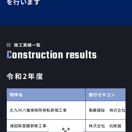
を行います
施工実績一覧
Construction results
令和2年度
物件名
施行ゼネコン
北九州八幡東病院移転新築工事
髙藤建設 株式会社
浦田紫雲閣新築工事
株式会社 松尾組