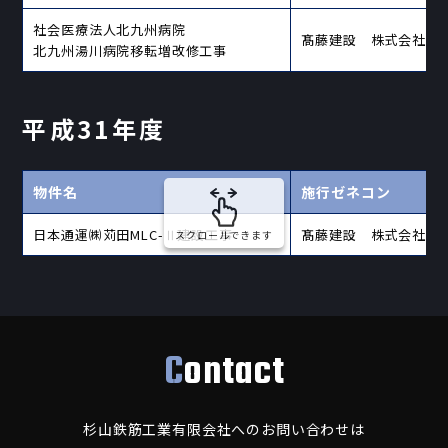
社会医療法人北九州病院
髙藤建設 株式会社
北九州湯川病院移転増改修工事
平成31年度
物件名
施行ゼネコン
日本通運㈱苅田MLC-Ⅱ建設工事
髙藤建設 株式会社
スクロールできます
Contact
杉山鉄筋工業有限会社へのお問い合わせは