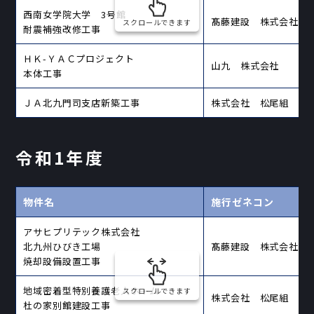
西南女学院大学 3号館
髙藤建設 株式会社
スクロールできます
耐震補強改修工事
ＨＫ-ＹＡＣプロジェクト
山九 株式会社
本体工事
ＪＡ北九門司支店新築工事
株式会社 松尾組
令和1年度
物件名
施行ゼネコン
アサヒプリテック株式会社
北九州ひびき工場
髙藤建設 株式会社
焼却設備設置工事
地域密着型特別養護老人ホーム
スクロールできます
株式会社 松尾組
杜の家別館建設工事